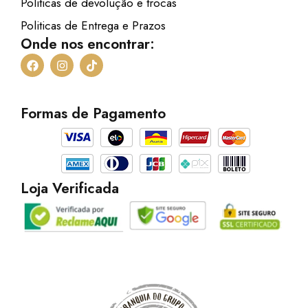
Politicas de devolução e trocas
Politicas de Entrega e Prazos
Onde nos encontrar:
F
I
T
a
n
i
c
s
k
e
t
t
b
a
o
Formas de Pagamento
o
g
k
o
r
k
a
m
Loja Verificada