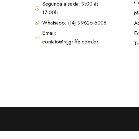
C
Segunda a sexta: 9:00 às
Joop
King Brand
17:00h
M
Collection
Whatsapp: (14) 99625-6008
A
L’AVENTURE
La Rose
Email:
Ed
Lady Beauty
contato@rajgriffe.com.br
Lady Griffe
T
Lancôme
LATAFFA
Latika
LEOPOLDINE
LONKOOM
Macrilan
MAISON
ALHAMBRA
Marina de
Bourbon
MELU
Mont'Anne
NN
Omnilife
ORIENTICA