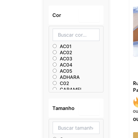
Cor
–
AC01
AC02
AC03
AC04
AC05
ADHARA
R
C02
CARAMEL
Pa
COR1
COR2
Tamanho
COR3
–
o
COR4
o
ELECTRA
Froot Kiss
GRAPE