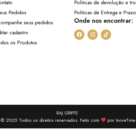
ontato
Politicas de devolução e tr
eus Pedidos
Politicas de Entrega e Prazo
Onde nos encontrar:
companhe seus pedidos
F
I
T
itar cadastro
a
n
i
c
s
k
odos os Produtos
e
t
t
b
a
o
o
g
k
o
r
k
a
m
RAJ GRIFFE
© 2025 Todos os direitos reservados. Feito com
por
InoveTime