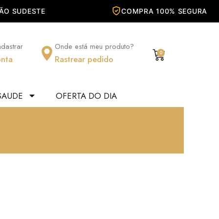
adastrar
Onde está meu produto?
Carrinho
0
nta
Rastrear pedido
SAUDE
OFERTA DO DIA