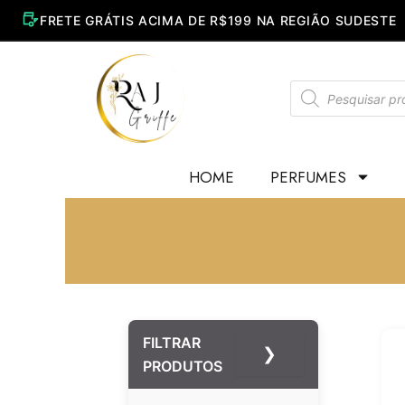
Ir
para
o
conteúdo
Pesquisar
produtos
HOME
PERFUMES
FILTRAR
❯
PRODUTOS