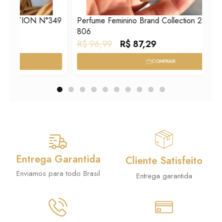
°349
Perfume Feminino Brand Collection 25ml N° 012/
806
O
O
R$
96,99
R$
87,29
p
p
COMPRAR
r
r
e
e
ç
ç
o
o
o
a
r
t
i
u
Entrega Garantida
Cliente Satisfeito
g
a
Enviamos para todo Brasil
Entrega garantida
i
l
n
é
a
: