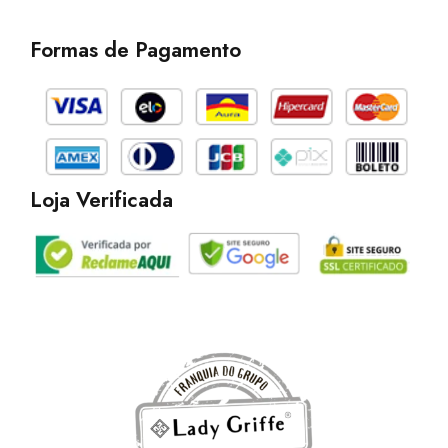
c
s
k
e
t
t
b
a
o
Formas de Pagamento
o
g
k
o
r
k
a
m
Loja Verificada