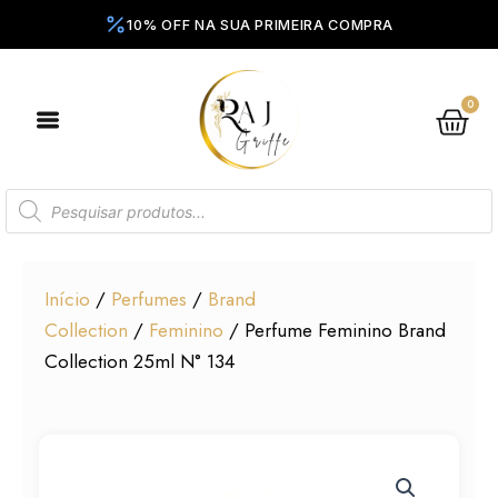
Ir
para
o
conteúdo
0
Ca
Pesquisar
produtos
Início
/
Perfumes
/
Brand
Collection
/
Feminino
/ Perfume Feminino Brand
Collection 25ml N° 134