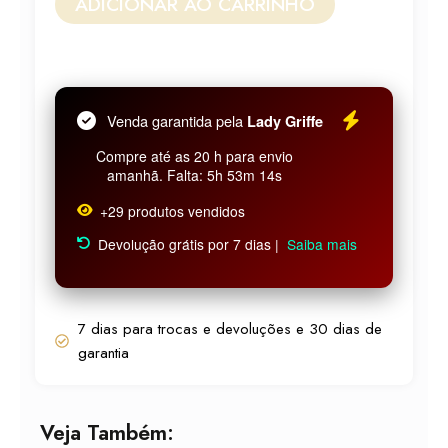
ADICIONAR AO CARRINHO
R$ 96,99.
R$ 87,29.
25ml
N°
134
quantidade
Venda garantida pela
Lady Griffe
Compre até as 20 h para envio
amanhã. Falta: 5h 53m 14s
+29 produtos vendidos
Devolução grátis por 7 dias |
Saiba mais
7 dias para trocas e devoluções e 30 dias de
garantia
Veja Também: