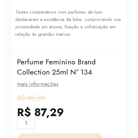
Testes comparativos com perfumes de luxo
destacaram a excelência da linha, comprovando sua
proximidade em aroma, fixação e sofisticação em
relação às grandes marcas.
Perfume Feminino Brand
Collection 25ml N° 134
mais informações
O
O
R$
96,99
preço
preço
R$
87,29
original
atual
Perfume
Feminino
era:
é:
Brand
Collection