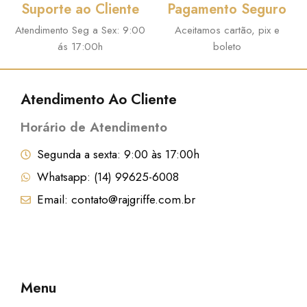
Suporte ao Cliente
Pagamento Seguro
l
R
e
$
Atendimento Seg a Sex: 9:00
Aceitamos cartão, pix e
ás 17:00h
boleto
r
a
8
:
7
Atendimento Ao Cliente
R
,
Horário de Atendimento
$
2
9
Segunda a sexta: 9:00 às 17:00h
9
.
Whatsapp: (14) 99625-6008
6
Email: contato@rajgriffe.com.br
,
9
9
.
Menu