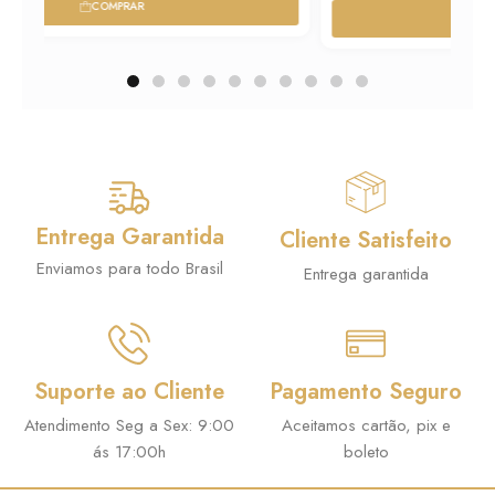
p
p
COMPRAR
r
r
e
e
ç
ç
o
o
o
a
r
t
i
u
Entrega Garantida
Cliente Satisfeito
g
a
Enviamos para todo Brasil
Entrega garantida
i
l
n
é
a
:
Suporte ao Cliente
Pagamento Seguro
l
R
e
$
Atendimento Seg a Sex: 9:00
Aceitamos cartão, pix e
ás 17:00h
boleto
r
a
8