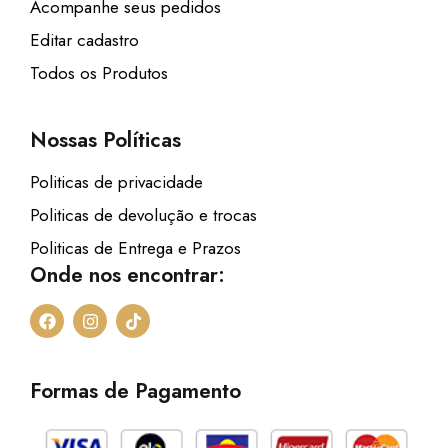
Acompanhe seus pedidos
Editar cadastro
Todos os Produtos
Nossas Políticas
Politicas de privacidade
Politicas de devolução e trocas
Politicas de Entrega e Prazos
Onde nos encontrar:
F
I
T
a
n
i
c
s
k
e
t
t
b
a
o
Formas de Pagamento
o
g
k
o
r
k
a
m