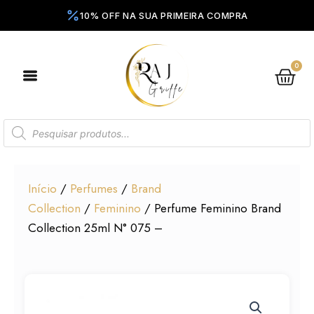
Ir
para
o
conteúdo
0
Ca
Pesquisar
produtos
Início
/
Perfumes
/
Brand
Collection
/
Feminino
/ Perfume Feminino Brand
Collection 25ml N° 075 –