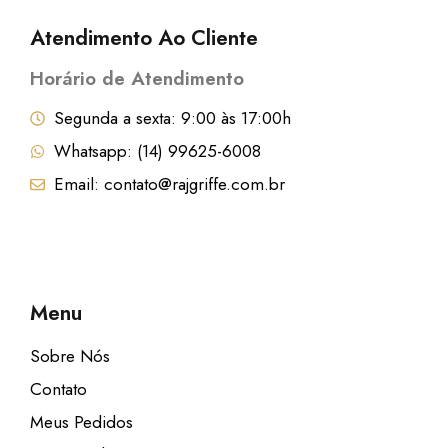
:
7
Atendimento Ao Cliente
R
,
Horário de Atendimento
$
2
9
Segunda a sexta: 9:00 às 17:00h
9
.
Whatsapp: (14) 99625-6008
6
Email: contato@rajgriffe.com.br
,
9
9
.
Menu
Sobre Nós
Contato
Meus Pedidos