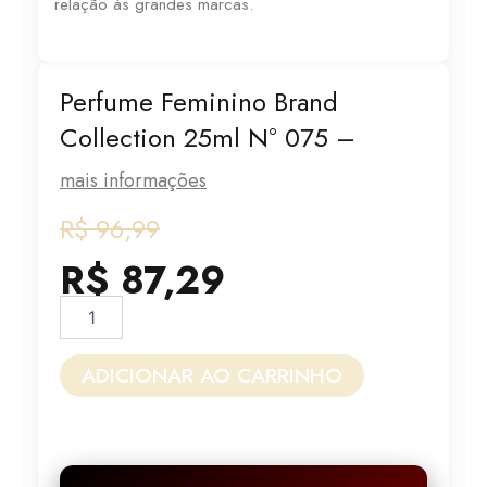
relação às grandes marcas.
Perfume Feminino Brand
Collection 25ml N° 075 –
mais informações
O
O
R$
96,99
preço
preço
R$
87,29
original
atual
Perfume
Feminino
era:
é:
Brand
Collection
ADICIONAR AO CARRINHO
R$ 96,99.
R$ 87,29.
25ml
N°
075
-
quantidade