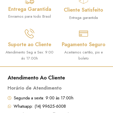
r
t
i
u
Entrega Garantida
Cliente Satisfeito
g
a
Enviamos para todo Brasil
Entrega garantida
i
l
n
é
a
:
Suporte ao Cliente
Pagamento Seguro
l
R
e
$
Atendimento Seg a Sex: 9:00
Aceitamos cartão, pix e
ás 17:00h
boleto
r
a
8
:
7
Atendimento Ao Cliente
R
,
Horário de Atendimento
$
2
9
Segunda a sexta: 9:00 às 17:00h
9
.
Whatsapp: (14) 99625-6008
6