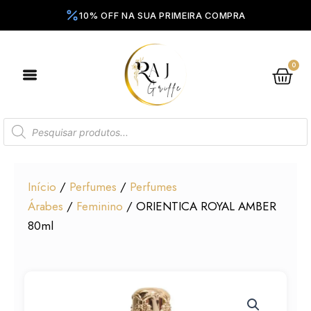
Ir
para
o
conteúdo
0
Ca
Pesquisar
produtos
Início
/
Perfumes
/
Perfumes
Árabes
/
Feminino
/ ORIENTICA ROYAL AMBER
80ml