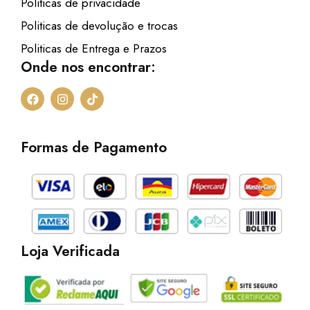
Politicas de privacidade
Politicas de devolução e trocas
Politicas de Entrega e Prazos
Onde nos encontrar:
F
I
T
a
n
i
c
s
k
e
t
t
b
a
o
Formas de Pagamento
o
g
k
o
r
k
a
m
Loja Verificada