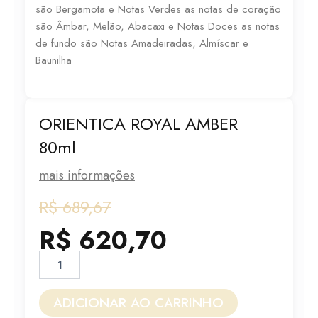
são Bergamota e Notas Verdes as notas de coração
são Âmbar, Melão, Abacaxi e Notas Doces as notas
de fundo são Notas Amadeiradas, Almíscar e
Baunilha
ORIENTICA ROYAL AMBER
80ml
mais informações
O
O
R$
689,67
preço
preço
R$
620,70
original
atual
ORIENTICA
ROYAL
era:
é:
AMBER
80ml
ADICIONAR AO CARRINHO
R$ 689,67.
R$ 620,70.
quantidade