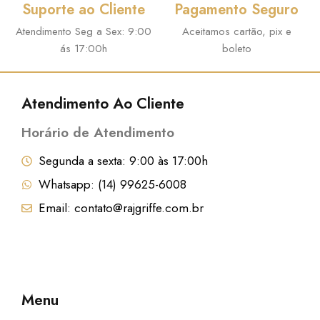
l
R
Suporte ao Cliente
Pagamento Seguro
e
$
Atendimento Seg a Sex: 9:00
Aceitamos cartão, pix e
r
ás 17:00h
boleto
a
8
:
7
Atendimento Ao Cliente
R
,
$
2
Horário de Atendimento
9
Segunda a sexta: 9:00 às 17:00h
9
.
Whatsapp: (14) 99625-6008
6
Email: contato@rajgriffe.com.br
,
9
9
.
Menu