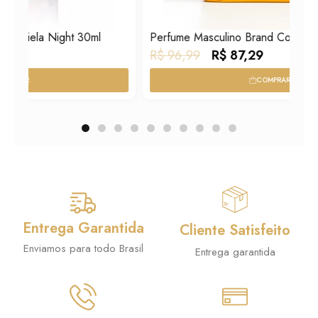
l
Perfume Masculino Brand Collection 25ml N° 175
O
O
R$
96,99
R$
87,29
p
p
COMPRAR
r
r
e
e
ç
ç
o
o
o
a
r
t
i
u
Entrega Garantida
Cliente Satisfeito
g
a
Enviamos para todo Brasil
Entrega garantida
i
l
n
é
a
: