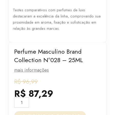
Testes comparativos com perfumes de luxo
destacaram a excelência da linha, comprovando sua
proximidade em aroma, fixação e sofisticação em
relação às grandes marcas.
Perfume Masculino Brand
Collection N°028 – 25ML
mais informações
O
O
R$
96,99
preço
preço
R$
87,29
original
atual
Perfume
Masculino
era:
é:
Brand
Collection