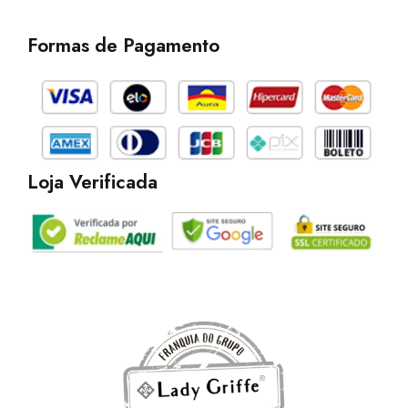
c
s
k
e
t
t
b
a
o
Formas de Pagamento
o
g
k
o
r
k
a
m
Loja Verificada