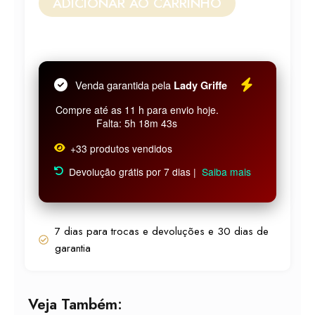
ADICIONAR AO CARRINHO
R$ 96,99.
R$ 87,29.
N°028
-
25ML
quantidade
Venda garantida pela
Lady Griffe
Compre até as 11 h para envio hoje.
Falta: 5h 18m 43s
+33 produtos vendidos
Devolução grátis por 7 dias |
Saiba mais
7 dias para trocas e devoluções e 30 dias de
garantia
Veja Também: