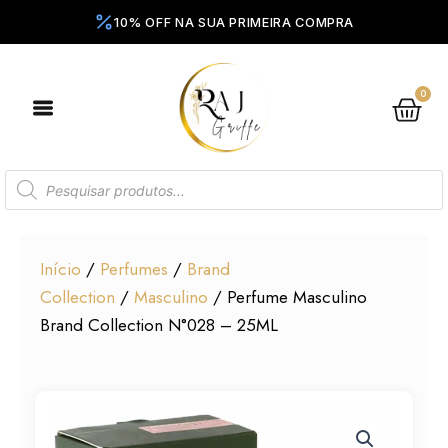
Ir
para
o
conteúdo
0
Ca
Pesquisar
produtos
Início
/
Perfumes
/
Brand
Collection
/
Masculino
/ Perfume Masculino
Brand Collection N°028 – 25ML