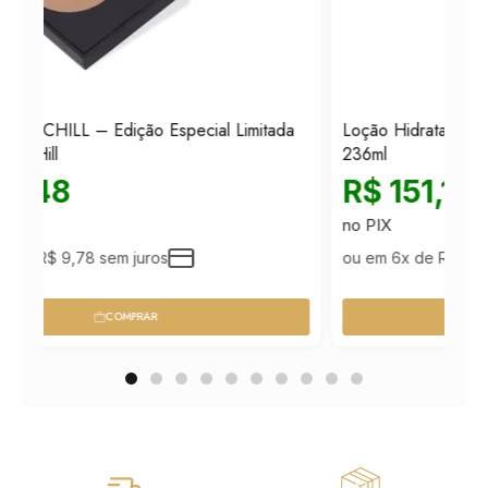
ial Limitada
Loção Hidratante Romantic Victoria’s Secret
236ml
R$
151,15
no PIX
ou em 6x de
R$
25,71
sem juros
COMPRAR