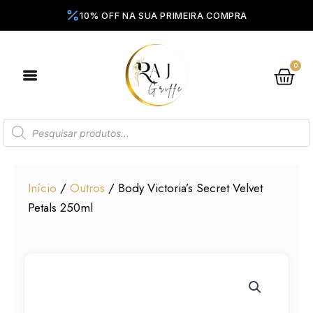
Ir
para
o
conteúdo
0
Ca
Pesquisar
produtos
Início
/
Outros
/ Body Victoria’s Secret Velvet
Petals 250ml