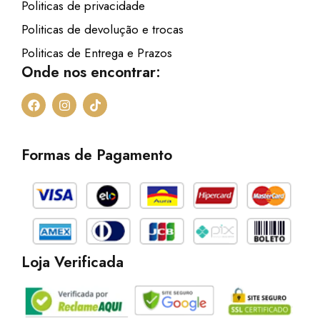
Politicas de privacidade
Politicas de devolução e trocas
Politicas de Entrega e Prazos
Onde nos encontrar:
F
I
T
a
n
i
c
s
k
e
t
t
b
a
o
Formas de Pagamento
o
g
k
o
r
k
a
m
Loja Verificada