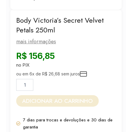
Body Victoria’s Secret Velvet
Petals 250ml
mais informações
R$
156,85
no PIX
ou em 6x de
R$
26,68
sem juros
Body
Victoria's
Secret
Velvet
ADICIONAR AO CARRINHO
Petals
250ml
quantidade
7 dias para trocas e devoluções e 30 dias de
garantia