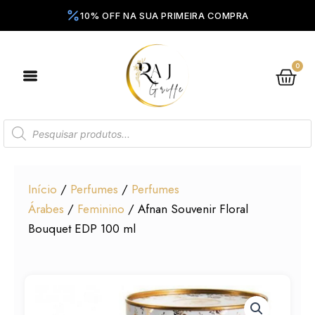
Ir
para
o
conteúdo
0
Ca
Pesquisar
produtos
Início
/
Perfumes
/
Perfumes
Árabes
/
Feminino
/ Afnan Souvenir Floral
Bouquet EDP 100 ml