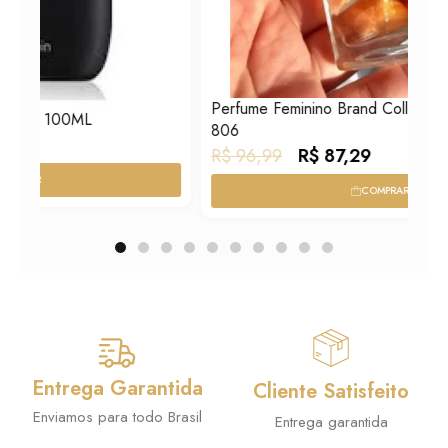
Perfume Feminino Brand Collection 25ml N° 012/
806
O
O
R$
96,99
R$
87,29
p
p
COMPRAR
r
r
e
e
ç
ç
o
o
o
a
r
t
i
u
Entrega Garantida
Cliente Satisfeito
g
a
Enviamos para todo Brasil
Entrega garantida
i
l