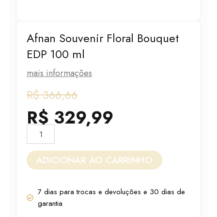
Afnan Souvenir Floral Bouquet
EDP 100 ml
mais informações
O
O
R$
366,66
preço
preço
R$
329,99
original
atual
Afnan
Souvenir
era:
é:
Floral
Bouquet
ADICIONAR AO CARRINHO
R$ 366,66.
R$ 329,99.
EDP
100
ml
7 dias para trocas e devoluções e 30 dias de
quantidade
garantia