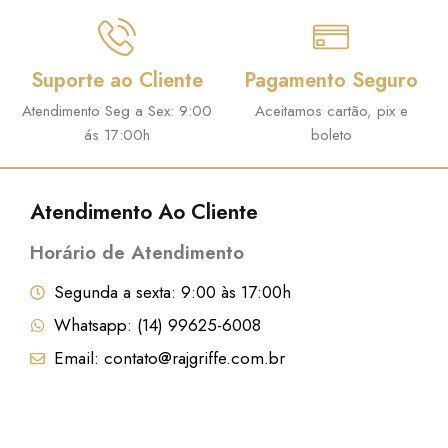
n
é
a
:
Suporte ao Cliente
Pagamento Seguro
l
R
e
$
Atendimento Seg a Sex: 9:00
Aceitamos cartão, pix e
ás 17:00h
boleto
r
a
8
:
7
Atendimento Ao Cliente
R
,
Horário de Atendimento
$
2
9
Segunda a sexta: 9:00 às 17:00h
9
.
Whatsapp: (14) 99625-6008
6
Email: contato@rajgriffe.com.br
,
9
9